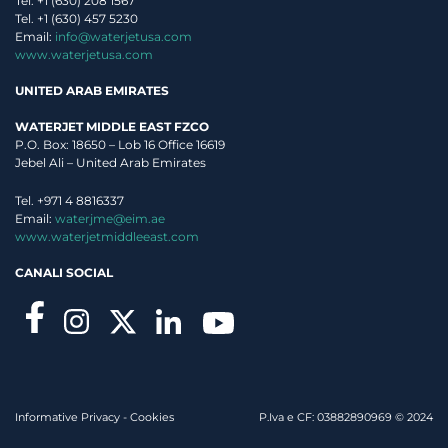
Tel. +1 (630) 208 1567
Tel. +1 (630) 457 5230
Email:
info@waterjetusa.com
www.waterjetusa.com
UNITED ARAB EMIRATES
WATERJET MIDDLE EAST FZCO
P.O. Box: 18650 – Lob 16 Office 16619
Jebel Ali – United Arab Emirates
Tel. +971 4 8816337
Email:
waterjme@eim.ae
www.waterjetmiddleeast.com
CANALI SOCIAL
Informative Privacy
-
Cookies
P.Iva e CF: 03882890969 © 2024