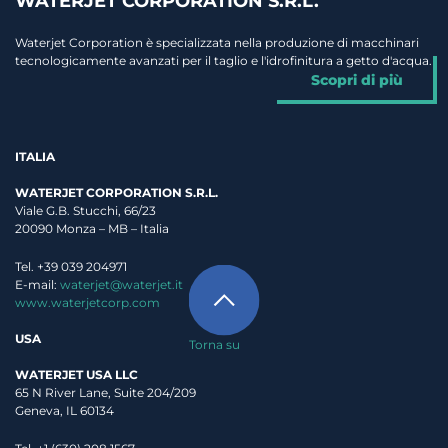
WATERJET CORPORATION S.R.L.
Waterjet Corporation è specializzata nella produzione di macchinari
tecnologicamente avanzati per il taglio e l'idrofinitura a getto d'acqua.
Scopri di più
ITALIA
WATERJET CORPORATION S.R.L.
Viale G.B. Stucchi, 66/23
20090 Monza – MB – Italia
Tel. +39 039 204971
E-mail:
waterjet@waterjet.it
www.waterjetcorp.com
USA
Torna su
WATERJET USA LLC
65 N River Lane, Suite 204/209
Geneva, IL 60134