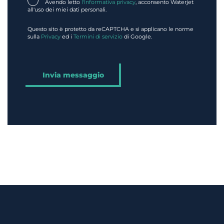
Avendo letto
l'Informativa privacy
, acconsento Waterjet
all'uso dei miei dati personali.
Questo sito è protetto da reCAPTCHA e si applicano le norme
sulla
Privacy
ed i
Termini di servizio
di Google.