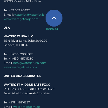
20090 Monza – MB – Italia
Tel. +39 039 204971
E-mail:
waterjet@waterjet.it
www.waterjetcorp.com
USA
Torna su
WATERJET USA LLC
65 N River Lane, Suite 204/209
Geneva, IL 60134
Tel. +1 (630) 208 1567
Tel. +1 (630) 457 5230
Email:
info@waterjetusa.com
www.waterjetusa.com
UNITED ARAB EMIRATES
WATERJET MIDDLE EAST FZCO
P.O. Box: 18650 – Lob 16 Office 16619
Jebel Ali – United Arab Emirates
Tel. +971 4 8816337
Email:
waterjme@eim.ae