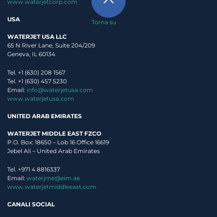
www.waterjetcorp.com
USA
Torna su
WATERJET USA LLC
65 N River Lane, Suite 204/209
Geneva, IL 60134
Tel. +1 (630) 208 1567
Tel. +1 (630) 457 5230
Email:
info@waterjetusa.com
www.waterjetusa.com
UNITED ARAB EMIRATES
WATERJET MIDDLE EAST FZCO
P.O. Box: 18650 – Lob 16 Office 16619
Jebel Ali – United Arab Emirates
Tel. +971 4 8816337
Email:
waterjme@eim.ae
www.waterjetmiddleeast.com
CANALI SOCIAL