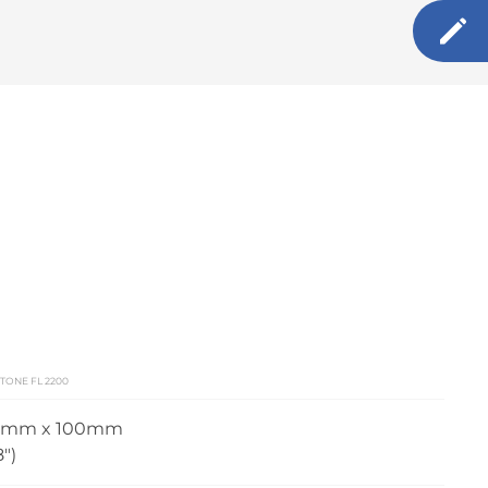
TONE FL 2200
0mm x 100mm
8")