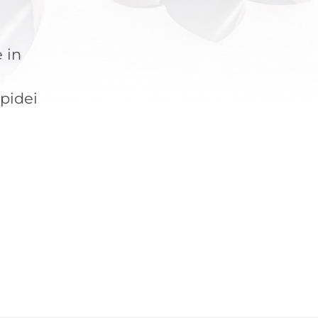
 in
apidei