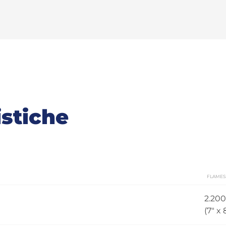
istiche
FLAMES
2.20
(7" x 