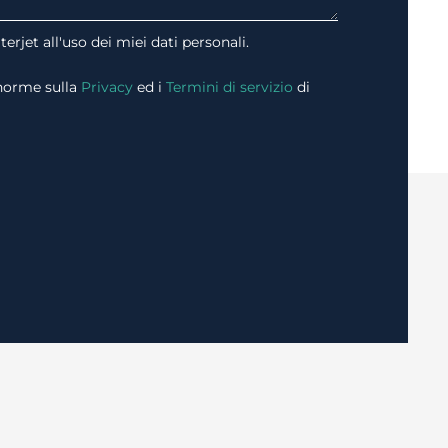
erjet all'uso dei miei dati personali.
 norme sulla
Privacy
ed i
Termini di servizio
di