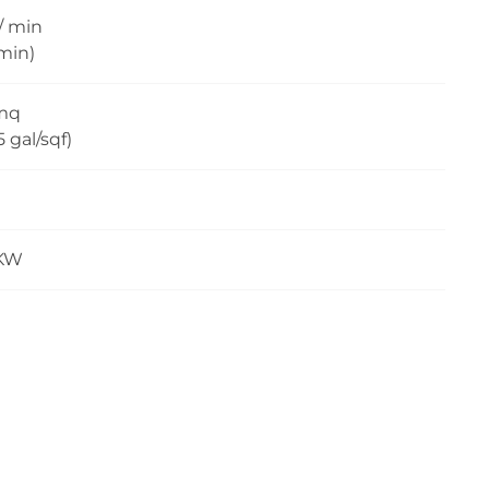
/ min
 min)
 mq
5 gal/sqf)
 KW