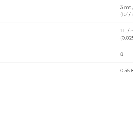
3 mt 
(10’ /
1 lt /
(0.02
8
0.55