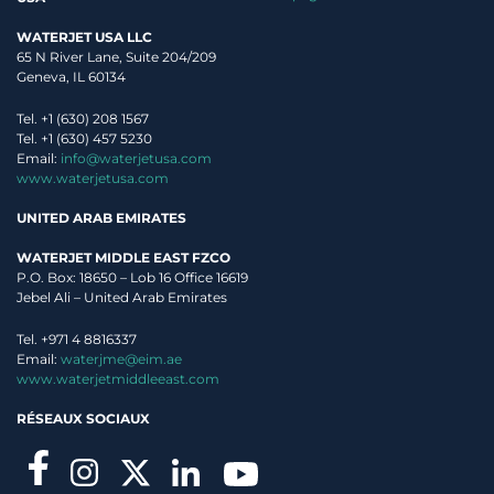
WATERJET USA LLC
65 N River Lane, Suite 204/209
Geneva, IL 60134
Tel. +1 (630) 208 1567
Tel. +1 (630) 457 5230
Email:
info@waterjetusa.com
www.waterjetusa.com
UNITED ARAB EMIRATES
WATERJET MIDDLE EAST FZCO
P.O. Box: 18650 – Lob 16 Office 16619
Jebel Ali – United Arab Emirates
Tel. +971 4 8816337
Email:
waterjme@eim.ae
www.waterjetmiddleeast.com
RÉSEAUX SOCIAUX