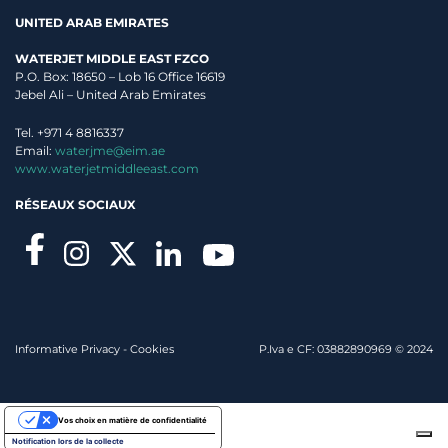
UNITED ARAB EMIRATES
WATERJET MIDDLE EAST FZCO
P.O. Box: 18650 – Lob 16 Office 16619
Jebel Ali – United Arab Emirates
Tel. +971 4 8816337
Email:
waterjme@eim.ae
www.waterjetmiddleeast.com
RÉSEAUX SOCIAUX
Informative Privacy
-
Cookies
P.Iva e CF: 03882890969 © 2024
Vos choix en matière de confidentialité
Notification lors de la collecte