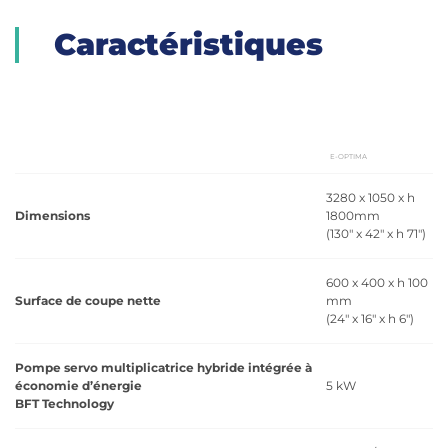
Caractéristiques
E-OPTIMA
3280 x 1050 x h
Dimensions
1800mm
(130" x 42" x h 71")
600 x 400 x h 100
Surface de coupe nette
mm
(24" x 16" x h 6")
Pompe servo multiplicatrice hybride intégrée à
économie d’énergie
5 kW
BFT Technology