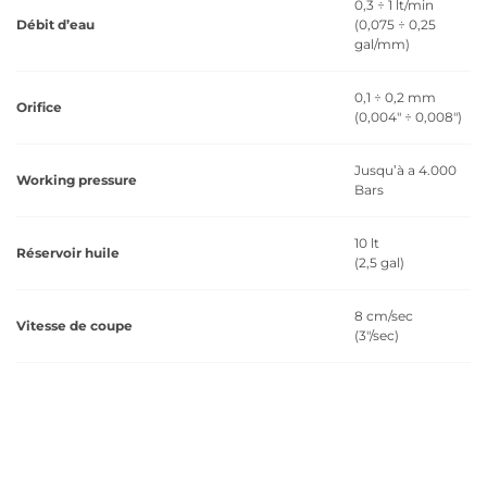
0,3 ÷ 1 lt/min
Débit d’eau
(0,075 ÷ 0,25
gal/mm)
0,1 ÷ 0,2 mm
Orifice
(0,004" ÷ 0,008")
Jusqu’à a 4.000
Working pressure
Bars
10 lt
Réservoir huile
(2,5 gal)
8 cm/sec
Vitesse de coupe
(3"/sec)