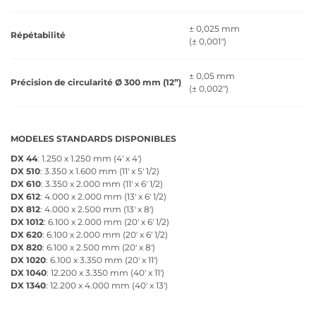
± 0,025 mm
Répétabilité
(± 0,001")
± 0,05 mm
Précision de circularité Ø 300 mm (12”)
(± 0,002")
MODELES STANDARDS DISPONIBLES
DX 44
: 1.250 x 1.250 mm (4' x 4')
DX 510
: 3.350 x 1.600 mm (11' x 5' 1/2)
DX 610
: 3.350 x 2.000 mm (11' x 6' 1/2)
DX 612
: 4.000 x 2.000 mm (13' x 6' 1/2)
DX 812
: 4.000 x 2.500 mm (13' x 8')
DX 1012
: 6.100 x 2.000 mm (20' x 6' 1/2)
DX 620
: 6.100 x 2.000 mm (20' x 6' 1/2)
DX 820
: 6.100 x 2.500 mm (20' x 8')
DX 1020
: 6.100 x 3.350 mm (20' x 11')
DX 1040
: 12.200 x 3.350 mm (40' x 11')
DX 1340
: 12.200 x 4.000 mm (40' x 13')