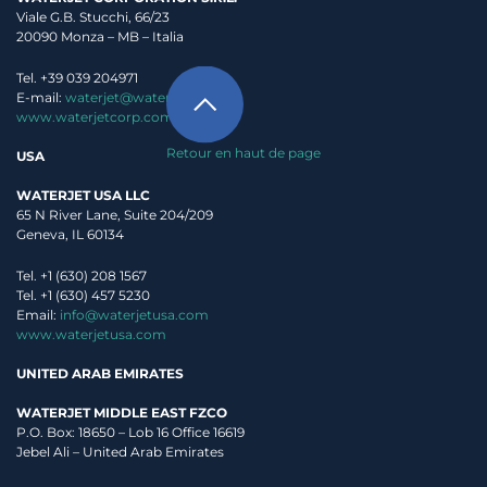
Viale G.B. Stucchi, 66/23
20090 Monza – MB – Italia
Tel. +39 039 204971
E-mail:
waterjet@waterjet.it
www.waterjetcorp.com
Retour en haut de page
USA
WATERJET USA LLC
65 N River Lane, Suite 204/209
Geneva, IL 60134
Tel. +1 (630) 208 1567
Tel. +1 (630) 457 5230
Email:
info@waterjetusa.com
www.waterjetusa.com
UNITED ARAB EMIRATES
WATERJET MIDDLE EAST FZCO
P.O. Box: 18650 – Lob 16 Office 16619
Jebel Ali – United Arab Emirates
Ayant lu la
Politique de confidentialité
, je consens à ce que Waterjet