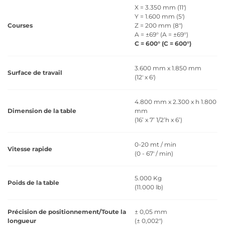
X = 3.350 mm (11')
Y = 1.600 mm (5')
Courses
Z = 200 mm (8")
A = ±69° (A = ±69°)
C = 600° (C = 600°)
3.600 mm x 1.850 mm
Surface de travail
(12' x 6')
4.800 mm x 2.300 x h 1.800
Dimension de la table
mm
(16’ x 7’ 1/2’h x 6’)
0-20 mt / min
Vitesse rapide
(0 - 67' / min)
5.000 Kg
Poids de la table
(11.000 lb)
Précision de positionnement/Toute la
± 0,05 mm
longueur
(± 0,002")