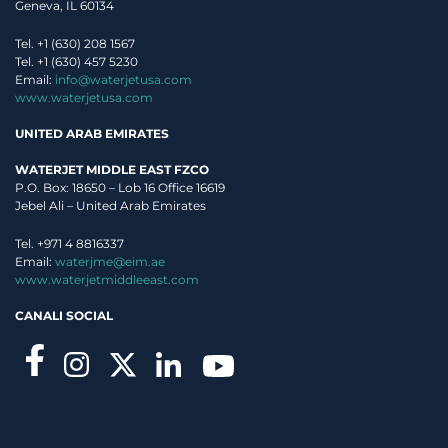
Geneva, IL 60134
Tel. +1 (630) 208 1567
Tel. +1 (630) 457 5230
Email:
info@waterjetusa.com
www.waterjetusa.com
UNITED ARAB EMIRATES
WATERJET MIDDLE EAST FZCO
P.O. Box: 18650 – Lob 16 Office 16619
Jebel Ali – United Arab Emirates
Tel. +971 4 8816337
Email:
waterjme@eim.ae
www.waterjetmiddleeast.com
CANALI SOCIAL
Richiedi informazioni