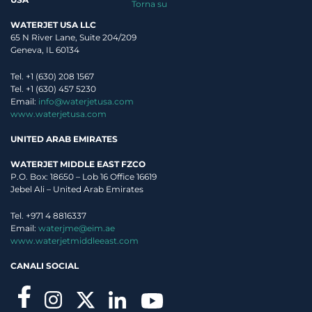
Torna su
WATERJET USA LLC
65 N River Lane, Suite 204/209
Geneva, IL 60134
Tel. +1 (630) 208 1567
Tel. +1 (630) 457 5230
Email:
info@waterjetusa.com
www.waterjetusa.com
UNITED ARAB EMIRATES
WATERJET MIDDLE EAST FZCO
P.O. Box: 18650 – Lob 16 Office 16619
Jebel Ali – United Arab Emirates
Tel. +971 4 8816337
Email:
waterjme@eim.ae
www.waterjetmiddleeast.com
CANALI SOCIAL