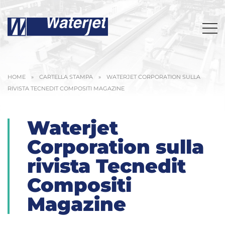
HOME
»
CARTELLA STAMPA
»
WATERJET CORPORATION SULLA
RIVISTA TECNEDIT COMPOSITI MAGAZINE
Waterjet
Corporation sulla
rivista Tecnedit
Compositi
Magazine