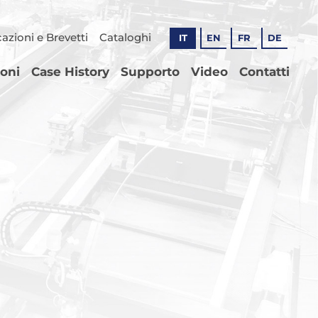
cazioni e Brevetti
Cataloghi
IT
EN
FR
DE
ioni
Case History
Supporto
Video
Contatti