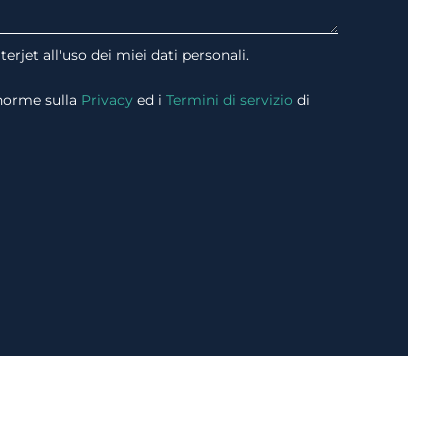
erjet all'uso dei miei dati personali.
 norme sulla
Privacy
ed i
Termini di servizio
di