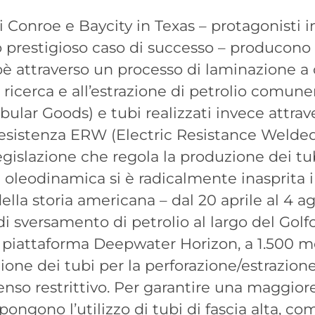
di Conroe e Baycity in Texas – protagonisti 
 prestigioso caso di successo – producono t
ioè attraverso un processo di laminazione a
 ricerca e all’estrazione di petrolio com
ular Goods) e tubi realizzati invece attrav
 resistenza ERW (Electric Resistance Welded
legislazione che regola la produzione dei t
a oleodinamica si è radicalmente inasprita i
lla storia americana – dal 20 aprile al 4 a
di sversamento di petrolio al largo del Golf
piattaforma Deepwater Horizon, a 1.500 met
zione dei tubi per la perforazione/estrazio
senso restrittivo. Per garantire una maggior
pongono l’utilizzo di tubi di fascia alta, co