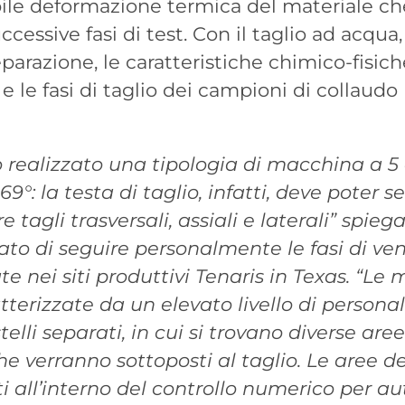
bile deformazione termica del materiale 
uccessive fasi di test. Con il taglio ad acqua
eparazione, le caratteristiche chimico-fisic
 le fasi di taglio dei campioni di collaudo
 realizzato una tipologia di macchina a 5 
9°: la testa di taglio, infatti, deve poter s
e tagli trasversali, assiali e laterali” spieg
ato di seguire personalmente le fasi di ven
te nei siti produttivi Tenaris in Texas. “L
tterizzate da un elevato livello di persona
elli separati, in cui si trovano diverse are
he verranno sottoposti al taglio. Le aree def
 all’interno del controllo numerico per au