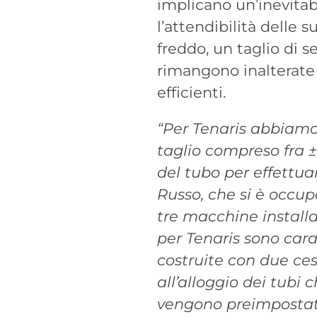
implicano un’inevita
l’attendibilità delle s
freddo, un taglio di s
rimangono inalterate e
efficienti.
“Per Tenaris abbiamo
taglio compreso fra ±6
del tubo per effettuar
Russo, che si è occup
tre macchine installa
per Tenaris sono cara
costruite con due cest
all’alloggio dei tubi c
vengono preimpostati