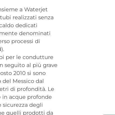
insieme a Waterjet
ubi realizzati senza
 caldo dedicati
unemente denominati
erso processi di
).
ubi per le condutture
n seguito al più grave
gosto 2010 si sono
o del Messico dal
ri di profondità. Le
ne in acque profonde
e sicurezza degli
me quelli prodotti da