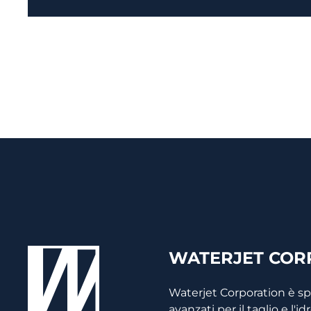
WATERJET CORP
Waterjet Corporation è s
avanzati per il taglio e l'i