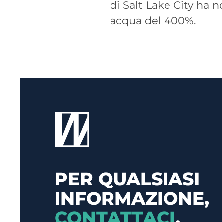
di Salt Lake City ha 
acqua del 400%.
PER QUALSIASI
INFORMAZIONE,
CONTATTACI
.