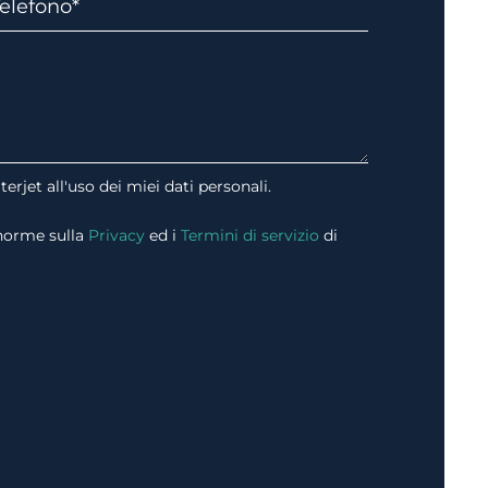
erjet all'uso dei miei dati personali.
 norme sulla
Privacy
ed i
Termini di servizio
di