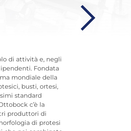
 di attività e, negli
 dipendenti. Fondata
rama mondiale della
esici, busti, ortesi,
ssimi standard
 Ottobock c’è la
ri produttori di
morfologia di protesi