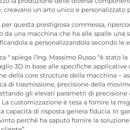
lizzò la produzione delle diverse componen
, creavano un arto unico e personalizzato 
 per questa prestigiosa commessa, ripercorr
 da una macchina che ha alle spalle una s
ificandola e personalizzandola secondo le e
rza “ spiega l’Ing. Massimo Russo “è stato l
aglio 3D in base alle specifiche applicative
one della core structure della macchina – as
ca di trasmissione, precisione della movim
pettando gli elevati parametri di precisione e
 La customizzazione è tesa a fornire la mi
ta capacità di risposta genera fiducia. In gar
a vinto perché ha saputo fornire la soluzion
 cliente”