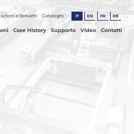
cazioni e Brevetti
Cataloghi
IT
EN
FR
DE
ioni
Case History
Supporto
Video
Contatti