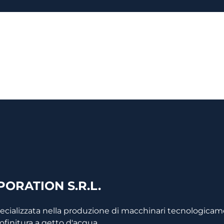
ORATION S.R.L.
pecializzata nella produzione di macchinari tecnologica
drofinitura a getto d'acqua.