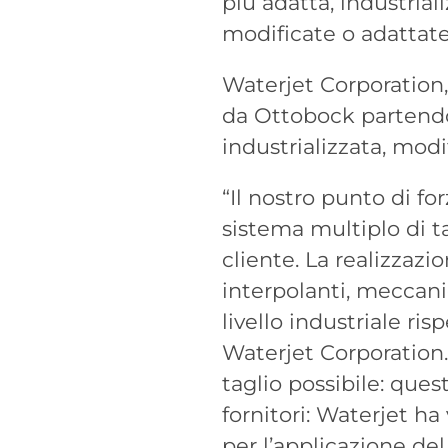
più adatta, industria
modificate o adattate
Waterjet Corporation,
da Ottobock partendo
industrializzata, mod
“Il nostro punto di fo
sistema multiplo di t
cliente. La realizzazi
interpolanti, meccani
livello industriale ris
Waterjet Corporation.
taglio possibile: ques
fornitori: Waterjet h
per l’applicazione del