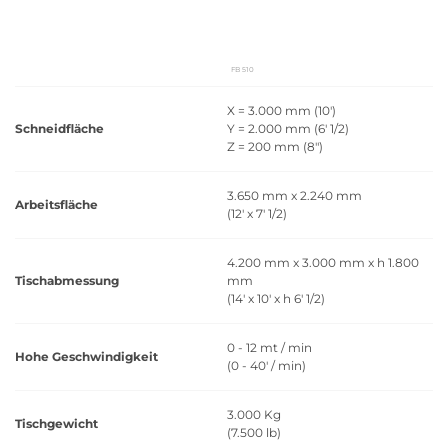
FB 510
X = 3.000 mm (10')
Schneidfläche
Y = 2.000 mm (6' 1/2)
Z = 200 mm (8")
3.650 mm x 2.240 mm
Arbeitsfläche
(12' x 7' 1/2)
4.200 mm x 3.000 mm x h 1.800
Tischabmessung
mm
(14' x 10' x h 6' 1/2)
0 - 12 mt / min
Hohe Geschwindigkeit
(0 - 40' / min)
3.000 Kg
Tischgewicht
(7.500 lb)