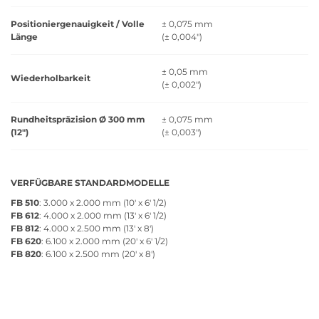
Positioniergenauigkeit / Volle
± 0,075 mm
Länge
(± 0,004")
± 0,05 mm
Wiederholbarkeit
(± 0,002")
Rundheitspräzision Ø 300 mm
± 0,075 mm
(12")
(± 0,003")
VERFÜGBARE STANDARDMODELLE
FB 510
: 3.000 x 2.000 mm (10' x 6' 1/2)
FB 612
: 4.000 x 2.000 mm (13' x 6' 1/2)
FB 812
: 4.000 x 2.500 mm (13' x 8')
FB 620
: 6.100 x 2.000 mm (20' x 6' 1/2)
FB 820
: 6.100 x 2.500 mm (20' x 8')