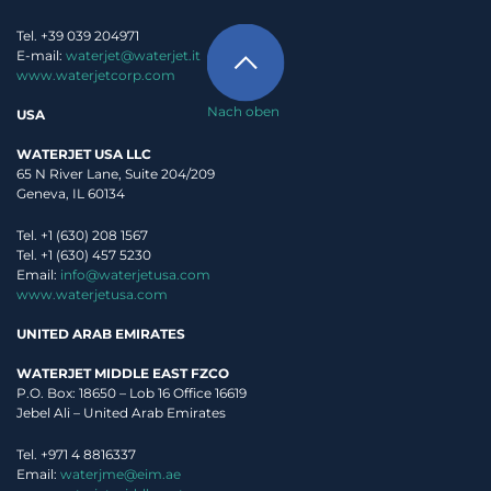
Tel. +39 039 204971
E-mail:
waterjet@waterjet.it
www.waterjetcorp.com
Nach oben
USA
WATERJET USA LLC
65 N River Lane, Suite 204/209
Geneva, IL 60134
Tel. +1 (630) 208 1567
Tel. +1 (630) 457 5230
Email:
info@waterjetusa.com
www.waterjetusa.com
UNITED ARAB EMIRATES
WATERJET MIDDLE EAST FZCO
P.O. Box: 18650 – Lob 16 Office 16619
Jebel Ali – United Arab Emirates
Nachdem ich die
Datenschutzrichtlinie
, gelesen habe, stimme ich
Tel. +971 4 8816337
der Verwendung meiner persönlichen Daten durch Waterjet zu.
Email:
waterjme@eim.ae