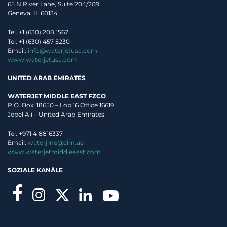
65 N River Lane, Suite 204/209
Geneva, IL 60134
Tel. +1 (630) 208 1567
Tel. +1 (630) 457 5230
Email:
info@waterjetusa.com
www.waterjetusa.com
UNITED ARAB EMIRATES
WATERJET MIDDLE EAST FZCO
P.O. Box: 18650 – Lob 16 Office 16619
Jebel Ali – United Arab Emirates
Nachdem ich die
Datenschutzrichtlinie
, gelesen habe, stimme ich
Tel. +971 4 8816337
der Verwendung meiner persönlichen Daten durch Waterjet zu.
Email:
waterjme@eim.ae
www.waterjetmiddleeast.com
Diese Website ist durch reCAPTCHA geschützt und es gelten die
Datenschutzbestimmungen
und
Nutzungsbedingungen
von Google.
SOZIALE KANÄLE