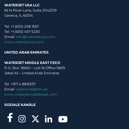
WATERJET USA LLC
65 N River Lane, Suite 204/209
Geneva, IL 60134
Tel. +1 (630) 208 1567
Tel. +1 (630) 457 5230
Email:
info@waterjetusa.com
www.waterjetusa.com
UNITED ARAB EMIRATES
WATERJET MIDDLE EAST FZCO
P.O. Box: 18650 – Lob 16 Office 16619
Jebel Ali – United Arab Emirates
Tel. +971 4 8816337
Email:
waterjme@eim.ae
www.waterjetmiddleeast.com
SOZIALE KANÄLE