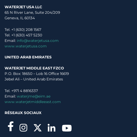
WATERJET USA LLC
65 N River Lane, Suite 204/209
Geneva, IL 60134
Tel. +1 (630) 208 1567
Tel. +1 (630) 457 5230
Email:
info@waterjetusa.com
www.waterjetusa.com
UNITED ARAB EMIRATES
WATERJET MIDDLE EAST FZCO
P.O. Box: 18650 – Lob 16 Office 16619
Jebel Ali – United Arab Emirates
Tel. +971 4 8816337
Email:
waterjme@eim.ae
www.waterjetmiddleeast.com
RÉSEAUX SOCIAUX