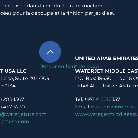
 spécialisée dans la production de machines
s pour la découpe et la finition par jet d'eau.
UNITED ARAB EMIRATE
Retour en haut de page
T USA LLC
WATERJET MIDDLE EAS
 Lane, Suite 204/209
P.O. Box: 18650 – Lob 16 O
L 60134
Jebel Ali – United Arab E
0) 208 1567
Tel. +971 4 8816337
0) 457 5230
Email:
waterjme@eim.ae
o@waterjetusa.com
www.waterjetmiddleeast
rjetusa.com