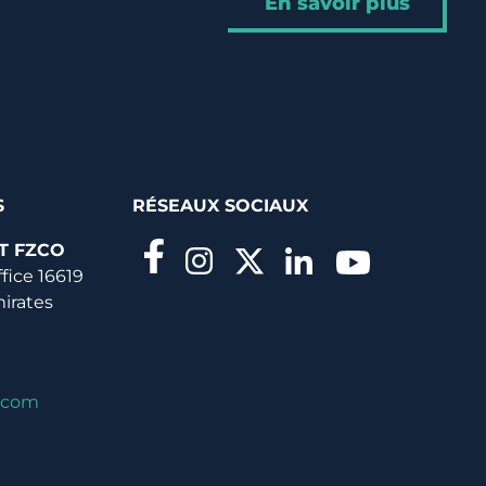
En savoir plus
S
RÉSEAUX SOCIAUX
T FZCO
ffice 16619
mirates
.com