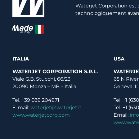
Waterjet Corporation est
technologiquement avancée
ITALIA
USA
WATERJET CORPORATION S.R.L.
WATERJE
Viale G.B. Stucchi, 66/23
65 N River
20090 Monza – MB – Italia
Geneva, I
Tel. +39 039 204971
Tel. +1 (63
E-mail:
waterjet@waterjet.it
Tel. +1 (63
www.waterjetcorp.com
Email:
inf
www.wate