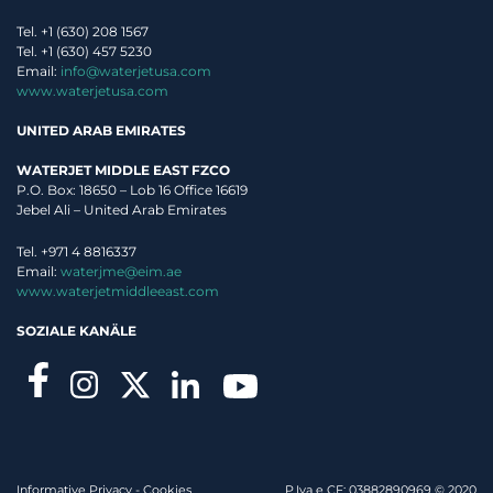
Tel. +1 (630) 208 1567
Tel. +1 (630) 457 5230
Email:
info@waterjetusa.com
www.waterjetusa.com
UNITED ARAB EMIRATES
WATERJET MIDDLE EAST FZCO
P.O. Box: 18650 – Lob 16 Office 16619
Jebel Ali – United Arab Emirates
Tel. +971 4 8816337
Email:
waterjme@eim.ae
www.waterjetmiddleeast.com
SOZIALE KANÄLE
Informative Privacy
-
Cookies
P.Iva e CF: 03882890969 © 2020