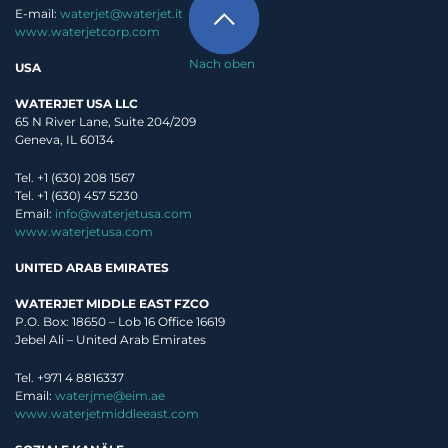
E-mail:
waterjet@waterjet.it
www.waterjetcorp.com
Nach oben
USA
WATERJET USA LLC
65 N River Lane, Suite 204/209
Geneva, IL 60134
Tel. +1 (630) 208 1567
Tel. +1 (630) 457 5230
Email:
info@waterjetusa.com
www.waterjetusa.com
UNITED ARAB EMIRATES
WATERJET MIDDLE EAST FZCO
P.O. Box: 18650 – Lob 16 Office 16619
Jebel Ali – United Arab Emirates
Tel. +971 4 8816337
Email:
waterjme@eim.ae
www.waterjetmiddleeast.com