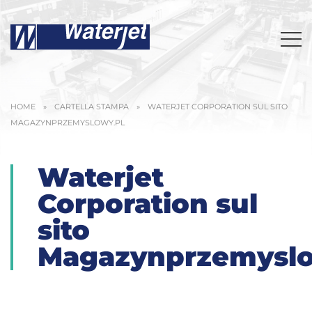
HOME
»
CARTELLA STAMPA
»
WATERJET CORPORATION SUL SITO
MAGAZYNPRZEMYSLOWY.PL
Waterjet
Corporation sul
sito
Magazynprzemyslo