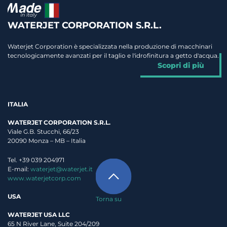
WATERJET CORPORATION S.R.L.
Waterjet Corporation è specializzata nella produzione di macchinari
tecnologicamente avanzati per il taglio e l'idrofinitura a getto d'acqua.
Scopri di più
ITALIA
WATERJET CORPORATION S.R.L.
Viale G.B. Stucchi, 66/23
20090 Monza – MB – Italia
Tel. +39 039 204971
E-mail:
waterjet@waterjet.it
www.waterjetcorp.com
USA
Torna su
WATERJET USA LLC
65 N River Lane, Suite 204/209