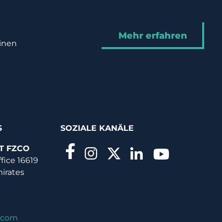
Mehr erfahren
hinen
S
SOZIALE KANÄLE
T FZCO
ffice 16619
mirates
.com