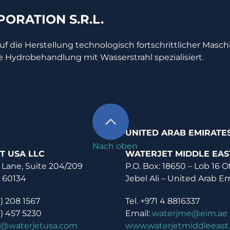
ORATION S.R.L.
auf die Herstellung technologisch fortschrittlicher Masc
e Hydrobehandlung mit Wasserstrahl spezialisiert.
UNITED ARAB EMIRATE
Nach oben
T USA LLC
WATERJET MIDDLE EAS
 Lane, Suite 204/209
P.O. Box: 18650 – Lob 16 O
L 60134
Jebel Ali – United Arab E
0) 208 1567
Tel. +971 4 8816337
0) 457 5230
Email:
waterjme@eim.ae
o@waterjetusa.com
www.waterjetmiddleeast