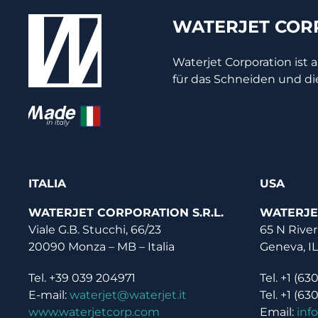
WATERJET CORP
Waterjet Corporation ist 
für das Schneiden und di
ITALIA
USA
WATERJET CORPORATION S.R.L.
WATERJE
Viale G.B. Stucchi, 66/23
65 N River
20090 Monza – MB – Italia
Geneva, I
Tel. +39 039 204971
Tel. +1 (63
E-mail:
waterjet@waterjet.it
Tel. +1 (63
www.waterjetcorp.com
Email:
inf