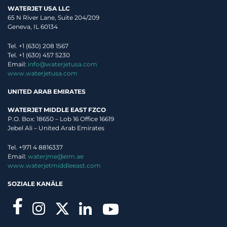
WATERJET USA LLC
65 N River Lane, Suite 204/209
Geneva, IL 60134
Tel. +1 (630) 208 1567
Tel. +1 (630) 457 5230
Email:
info@waterjetusa.com
www.waterjetusa.com
UNITED ARAB EMIRATES
WATERJET MIDDLE EAST FZCO
P.O. Box: 18650 – Lob 16 Office 16619
Jebel Ali – United Arab Emirates
Tel. +971 4 8816337
Email:
waterjme@eim.ae
www.waterjetmiddleeast.com
SOZIALE KANÄLE