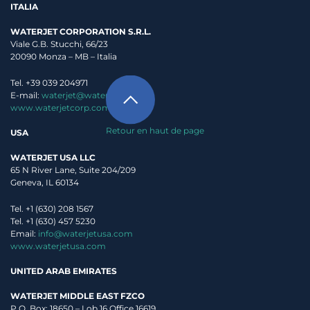
ITALIA
WATERJET CORPORATION S.R.L.
Viale G.B. Stucchi, 66/23
20090 Monza – MB – Italia
Tel. +39 039 204971
E-mail:
waterjet@waterjet.it
www.waterjetcorp.com
Retour en haut de page
USA
WATERJET USA LLC
65 N River Lane, Suite 204/209
Geneva, IL 60134
Tel. +1 (630) 208 1567
Tel. +1 (630) 457 5230
Email:
info@waterjetusa.com
www.waterjetusa.com
UNITED ARAB EMIRATES
WATERJET MIDDLE EAST FZCO
P.O. Box: 18650 – Lob 16 Office 16619