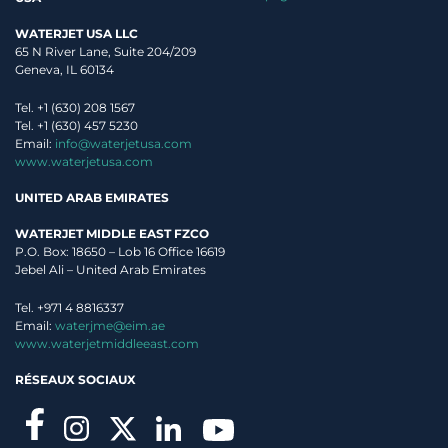
WATERJET USA LLC
65 N River Lane, Suite 204/209
Geneva, IL 60134
Tel. +1 (630) 208 1567
Tel. +1 (630) 457 5230
Email:
info@waterjetusa.com
www.waterjetusa.com
UNITED ARAB EMIRATES
WATERJET MIDDLE EAST FZCO
P.O. Box: 18650 – Lob 16 Office 16619
Jebel Ali – United Arab Emirates
Tel. +971 4 8816337
Email:
waterjme@eim.ae
www.waterjetmiddleeast.com
RÉSEAUX SOCIAUX