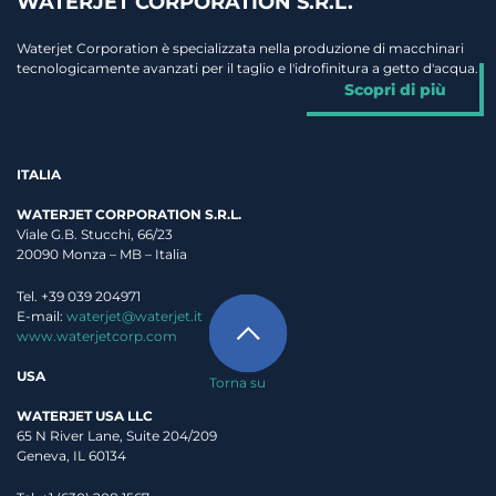
WATERJET CORPORATION S.R.L.
Waterjet Corporation è specializzata nella produzione di macchinari
tecnologicamente avanzati per il taglio e l'idrofinitura a getto d'acqua.
Scopri di più
ITALIA
WATERJET CORPORATION S.R.L.
Viale G.B. Stucchi, 66/23
20090 Monza – MB – Italia
Tel. +39 039 204971
E-mail:
waterjet@waterjet.it
www.waterjetcorp.com
USA
Torna su
WATERJET USA LLC
65 N River Lane, Suite 204/209
Geneva, IL 60134