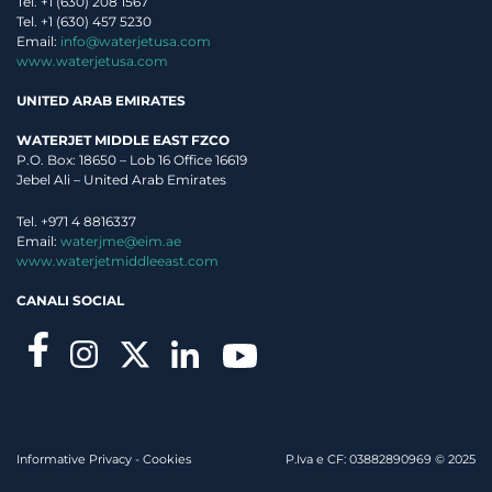
Tel. +1 (630) 208 1567
Tel. +1 (630) 457 5230
Email:
info@waterjetusa.com
www.waterjetusa.com
UNITED ARAB EMIRATES
WATERJET MIDDLE EAST FZCO
P.O. Box: 18650 – Lob 16 Office 16619
Jebel Ali – United Arab Emirates
Tel. +971 4 8816337
Email:
waterjme@eim.ae
www.waterjetmiddleeast.com
CANALI SOCIAL
Richiedi informazioni
Informative Privacy
-
Cookies
P.Iva e CF: 03882890969 © 2025