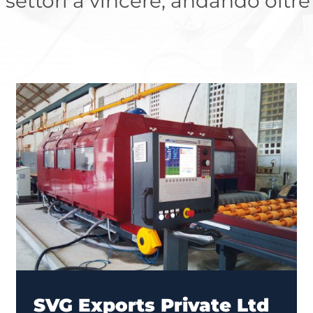
i settori a vincere, andando oltre
SVG Exports Private Ltd