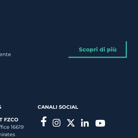
Scopri di più
mente
S
CANALI SOCIAL
T FZCO
ffice 16619
mirates