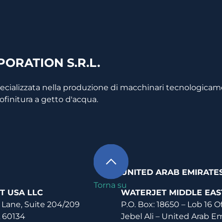
ORATION S.R.L.
pecializzata nella produzione di macchinari tecnologica
drofinitura a getto d'acqua.
UNITED ARAB EMIRATE
Torna su
T USA LLC
WATERJET MIDDLE EAS
 Lane, Suite 204/209
P.O. Box: 18650 – Lob 16 O
L 60134
Jebel Ali – United Arab E