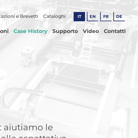
cazioni e Brevetti
Cataloghi
IT
EN
FR
DE
ioni
Case History
Supporto
Video
Contatti
t aiutiamo le