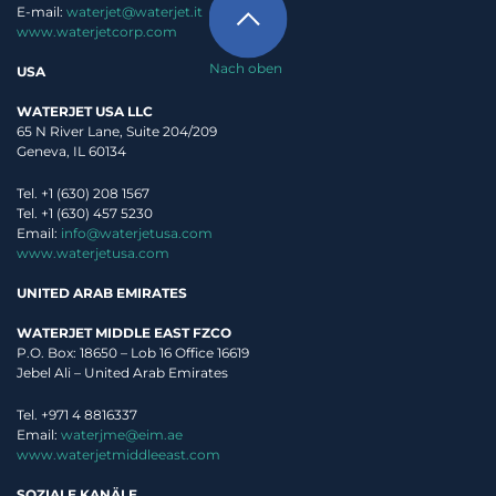
E-mail:
waterjet@waterjet.it
www.waterjetcorp.com
Nach oben
USA
WATERJET USA LLC
65 N River Lane, Suite 204/209
Geneva, IL 60134
Tel. +1 (630) 208 1567
Tel. +1 (630) 457 5230
Email:
info@waterjetusa.com
www.waterjetusa.com
UNITED ARAB EMIRATES
WATERJET MIDDLE EAST FZCO
P.O. Box: 18650 – Lob 16 Office 16619
Jebel Ali – United Arab Emirates
Tel. +971 4 8816337
Email:
waterjme@eim.ae
www.waterjetmiddleeast.com
SOZIALE KANÄLE