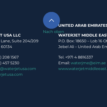
UNITED ARAB EMIRATE
Nach oben
T USA LLC
WATERJET MIDDLE EAS
 Lane, Suite 204/209
P.O. Box: 18650 – Lob 16 O
L 60134
Jebel Ali – United Arab E
0) 208 1567
Tel. +971 4 8816337
0) 457 5230
Email:
waterjme@eim.ae
o@waterjetusa.com
www.waterjetmiddleeast
rjetusa.com