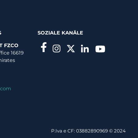
S
SOZIALE KANÄLE
T FZCO
ffice 16619
mirates
.com
P.Iva e CF: 03882890969 © 2024