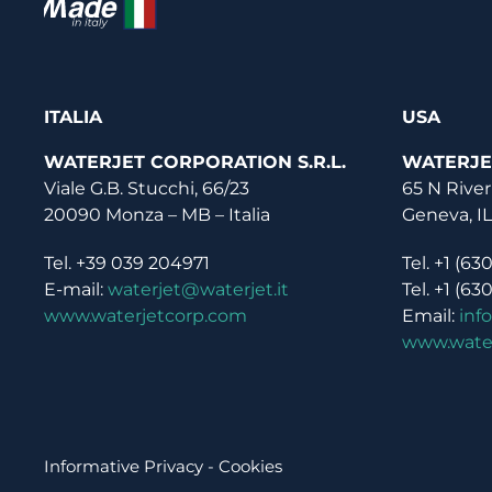
ITALIA
USA
WATERJET CORPORATION S.R.L.
WATERJE
Viale G.B. Stucchi, 66/23
65 N River
20090 Monza – MB – Italia
Geneva, I
Tel. +39 039 204971
Tel. +1 (63
E-mail:
waterjet@waterjet.it
Tel. +1 (63
www.waterjetcorp.com
Email:
inf
www.wate
Informative Privacy
-
Cookies