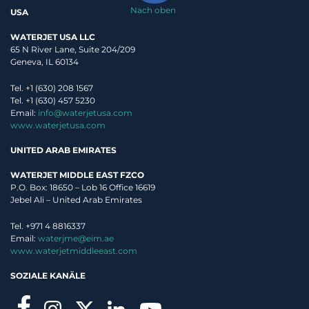
Nach oben
USA
WATERJET USA LLC
65 N River Lane, Suite 204/209
Geneva, IL 60134
Tel. +1 (630) 208 1567
Tel. +1 (630) 457 5230
Email:
info@waterjetusa.com
www.waterjetusa.com
UNITED ARAB EMIRATES
WATERJET MIDDLE EAST FZCO
P.O. Box: 18650 – Lob 16 Office 16619
Jebel Ali – United Arab Emirates
Tel. +971 4 8816337
Email:
waterjme@eim.ae
www.waterjetmiddleeast.com
SOZIALE KANÄLE