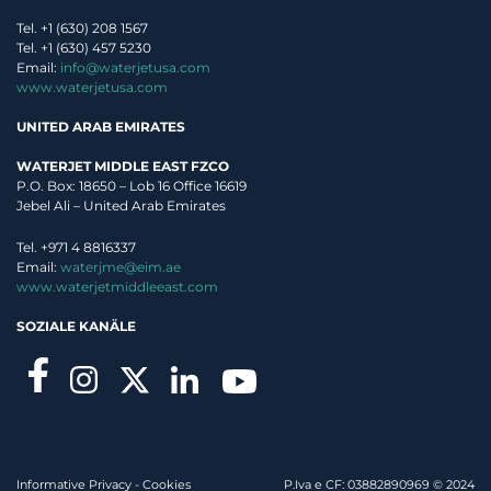
Tel. +1 (630) 208 1567
Tel. +1 (630) 457 5230
Email:
info@waterjetusa.com
www.waterjetusa.com
UNITED ARAB EMIRATES
WATERJET MIDDLE EAST FZCO
P.O. Box: 18650 – Lob 16 Office 16619
Jebel Ali – United Arab Emirates
Tel. +971 4 8816337
Email:
waterjme@eim.ae
www.waterjetmiddleeast.com
SOZIALE KANÄLE
Informative Privacy
-
Cookies
P.Iva e CF: 03882890969 © 2024